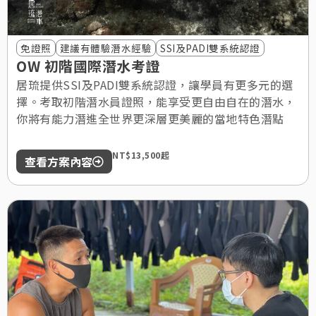
免證照
建議有體驗潛水經驗
SSI及PADI雙系統認證
OW 初階國際潛水考證
居琉提供SSI及PADI雙系統認證，讓學員有更多元的選
擇。考取初階潛水員證照，能享受更自由自在的潛水，
你將有能力潛進全世界更深層更美麗的當地特色潛點
NT$13,500起
查看方案內容