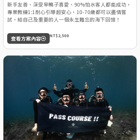
新手友善、深受旱鴨子喜愛、90%怕水客人都能成功，
專業教練1:1耐心引導超安心，10-70歲都可以盡情嘗
試，給自己及重要的人一個永生難忘的海下回憶！
NT$2,500
查看方案內容