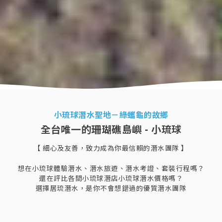
小琉球潛水聖地－綠蠵龜的故鄉
全台唯一的珊瑚礁島嶼 - 小琉球
【 細心及友善，致力成為你最信賴的潛水團隊 】
想在小琉球體驗潛水、潛水旅遊、潛水考證、套裝行程嗎？
還在評比各間小琉球潛店小琉球潛水價格嗎？
選擇居琉潛水，是你不會想錯過的優質潛水團隊