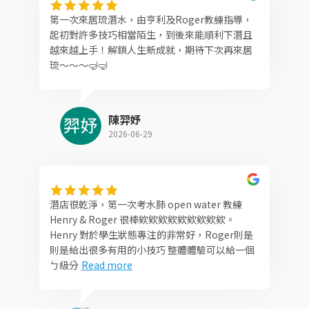
第一次來居琉潛水，由亨利及Roger教練指導，
起初對許多技巧相當陌生，到後來能順利下潛且
越來越上手！解鎖人生新成就，期待下次再來居
琉～～～🤿🤿
陳羿妤
2026-06-29
潛店很乾淨，第一次考水肺 open water 教練
Henry & Roger 很棒欸欸欸欸欸欸欸欸欸。
Henry 對於學生狀態專注的非常好，Roger則是
則是給出很多有用的小技巧 整體體驗可以給一個
ㄅ級分
Read more