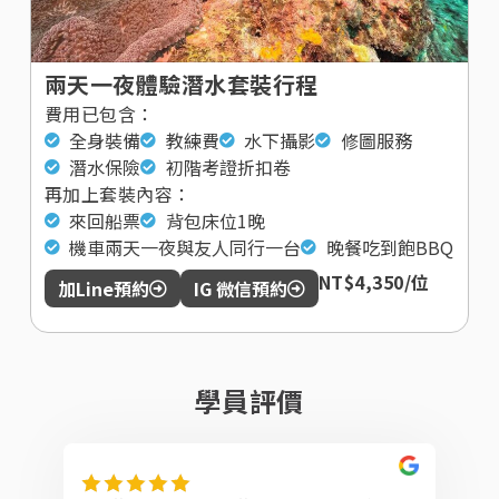
兩天一夜體驗潛水套裝行程
費用已包含：
全身裝備
教練費
水下攝影
修圖服務
潛水保險
初階考證折扣卷
再加上套裝內容：
來回船票
背包床位1晚
機車兩天一夜與友人同行一台
晚餐吃到飽BBQ
NT$4,350/位
加Line預約
IG 微信預約
學員評價