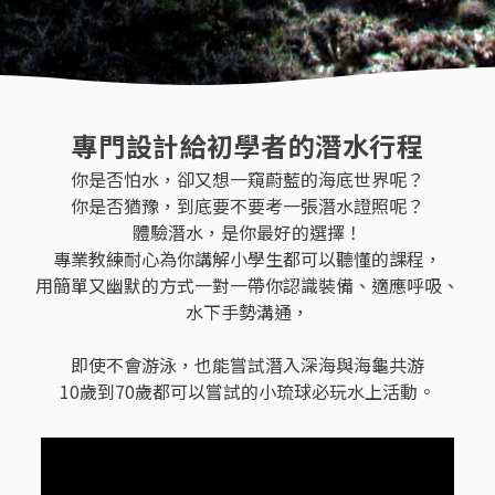
專門設計給初學者的潛水行程
你是否怕水，卻又想一窺蔚藍的海底世界呢？
你是否猶豫，到底要不要考一張潛水證照呢？
體驗潛水，是你最好的選擇！
專業教練耐心為你講解小學生都可以聽懂的課程，
用簡單又幽默的方式一對一帶你認識裝備、適應呼吸、
水下手勢溝通，
即使不會游泳，也能嘗試潛入深海與海龜共游
10歲到70歲都可以嘗試的小琉球必玩水上活動。