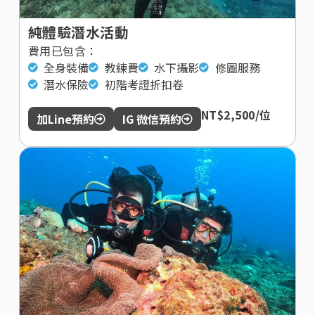
純體驗潛水活動
費用已包含：
全身裝備
教練費
水下攝影
修圖服務
潛水保險
初階考證折扣卷
NT$2,500/位
加Line預約
IG 微信預約