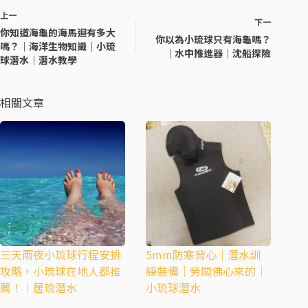
e
er
l
上一
下一
b
你知道海龜的海馬迴有多大
你以為小琉球只有海龜嗎？
嗎？｜海洋生物知識｜小琉
o
｜水中推進器｜沈船探險
球潛水｜潛水教學
o
k
相關文章
三天兩夜小琉球行程安排
5mm防寒背心｜潛水訓
攻略，小琉球在地人都推
練裝備｜勞闆佛心來的｜
薦！｜居琉潛水
小琉球潛水