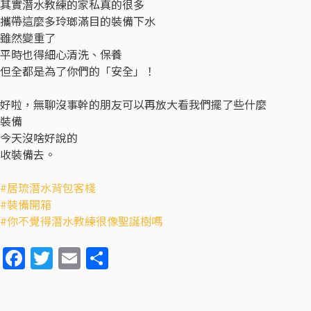
其實潛水教練的家私真的很多
攜帶這麼多玲瑯滿目的裝備下水
雖然變重了
平時也得細心清洗、保養
但全都是為了你們的「安全」！
好啦，無聊沒事幹的朋友可以再放大看我們擺了些什麼
裝備
今天沒啥好說的
收裝備去。
#
居琉潛水背包客棧
#
裝備開箱
#
你不覺得潛水教練很像聖誕樹嗎
F
T
E
分
a
w
m
享
c
itt
ai