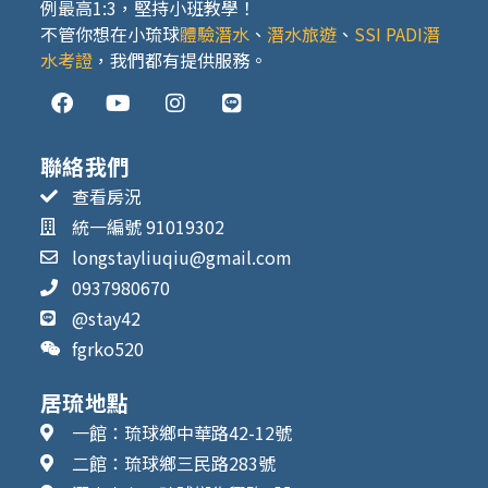
例最高1:3，堅持小班教學！
不管你想在小琉球
體驗潛水
、
潛水旅遊
、
SSI
PADI潛
水考證
，我們都有提供服務。
聯絡我們
查看房況
統一編號 91019302
longstayliuqiu@gmail.com
0937980670
@stay42
fgrko520
居琉地點
一館：琉球鄉中華路42-12號
二館：琉球鄉三民路283號