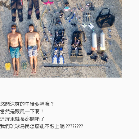
悠閒涼爽的午後要幹嘛？
當然是跟風一下啊！
連屏東縣長都開箱了
我們琉球島民怎麼能不跟上呢
????
????